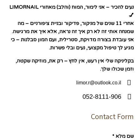
נעים להכיר – אני לימור, המוח (והלב) מאחורי LIMORNAIL
💅
אחרי 11 שנים של מניקור, פדיקור ובניית ציפורניים – מה
שמנחה אותי זה לא רק איך זה נראה, אלא איך את מרגישה.
אני עובדת בצורה מדויקת, סטרילית, ועם המון סבלנות – כי
מגיע לך טיפול מקצועי, נעים ובלי פשרות.
בקליניקה שלי אין רעש, אין לחץ – רק את, מוזיקה שקטה,
וזמן שכולו שלך.
limor.r@outlook.co.il
E-
052-8111-906
m
Ph
ail
on
Contact Form
:
e:
שם מלא *